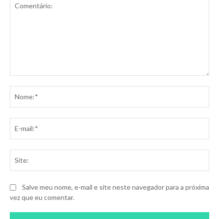
Comentário:
No
E-
mai
Sit
Salve meu nome, e-mail e site neste navegador para a próxima
vez que eu comentar.