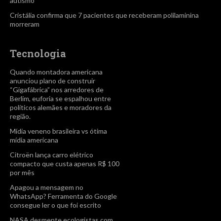
autismo
Cristália confirma que 7 pacientes que receberam polilaminina
morreram
Tecnologia
Quando montadora americana
anunciou plano de construir
“Gigafábrica” nos arredores de
Berlim, euforia se espalhou entre
políticos alemães e moradores da
região.
Mídia veneno brasileira vs ótima
mídia americana
Citroën lança carro elétrico
compacto que custa apenas R$ 100
por mês
Apagou a mensagem no
WhatsApp? Ferramenta do Google
consegue ler o que foi escrito
NASA desmente ecologistas com