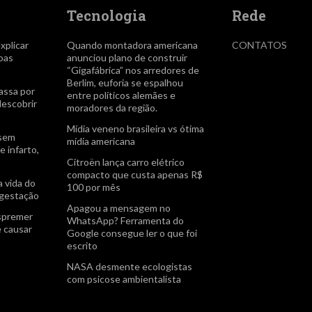
Tecnologia
Rede
explicar
Quando montadora americana
CONTATOS
oas
anunciou plano de construir
“Gigafábrica” nos arredores de
Berlim, euforia se espalhou
assa por
entre políticos alemães e
descobrir
moradores da região.
Mídia veneno brasileira vs ótima
 sem
mídia americana
e infarto,
Citroën lança carro elétrico
compacto que custa apenas R$
a vida do
100 por mês
 gestação
Apagou a mensagem no
espremer
WhatsApp? Ferramenta do
e causar
Google consegue ler o que foi
escrito
NASA desmente ecologistas
com psicose ambientalista