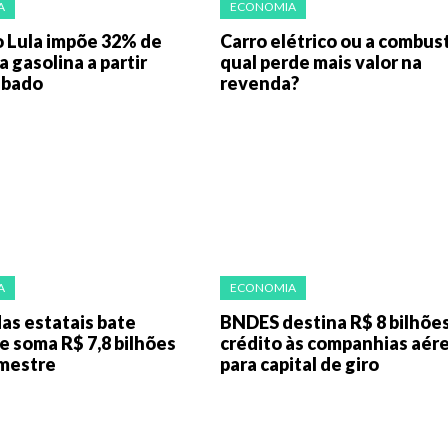
A
ECONOMIA
 Lula impõe 32% de
Carro elétrico ou a combus
a gasolina a partir
qual perde mais valor na
ábado
revenda?
A
ECONOMIA
as estatais bate
BNDES destina R$ 8 bilhõe
e soma R$ 7,8 bilhões
crédito às companhias aér
emestre
para capital de giro