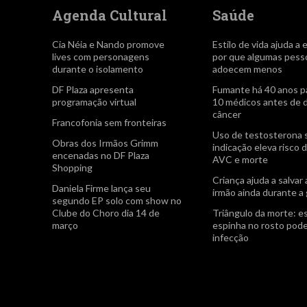
Agenda Cultural
Saúde
Cia Néia e Nando promove
Estilo de vida ajuda a 
lives com personagens
por que algumas pess
durante o isolamento
adoecem menos
DF Plaza apresenta
Fumante há 40 anos p
programação virtual
10 médicos antes de 
câncer
Francofonia sem fronteiras
Uso de testosterona
Obras dos Irmãos Grimm
indicação eleva risco d
encenadas no DF Plaza
AVC e morte
Shopping
Criança ajuda a salvar 
Daniela Firme lança seu
irmão ainda durante a
segundo EP solo com show no
Clube do Choro dia 14 de
Triângulo da morte: 
março
espinha no rosto pod
infecção