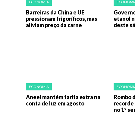
ECONOMIA
ECONOMI
Barreiras da China e UE
Governo
pressionam frigoríficos, mas
etanol n
aliviam preço da carne
deste s
ECONOMIA
ECONOMI
Aneel mantém tarifa extra na
Rombo d
conta de luz em agosto
recorde 
no 1º s