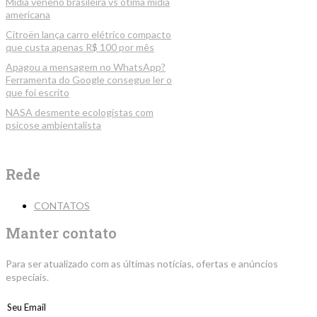
Mídia veneno brasileira vs ótima mídia
americana
Citroën lança carro elétrico compacto
que custa apenas R$ 100 por mês
Apagou a mensagem no WhatsApp?
Ferramenta do Google consegue ler o
que foi escrito
NASA desmente ecologistas com
psicose ambientalista
Rede
CONTATOS
Manter contato
Para ser atualizado com as últimas notícias, ofertas e anúncios
especiais.