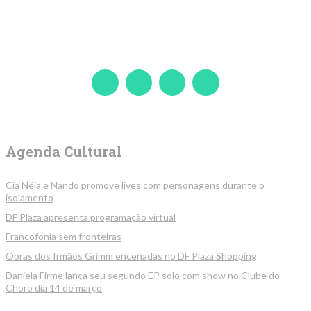
Agenda Cultural
Cia Néia e Nando promove lives com personagens durante o
isolamento
DF Plaza apresenta programação virtual
Francofonia sem fronteiras
Obras dos Irmãos Grimm encenadas no DF Plaza Shopping
Daniela Firme lança seu segundo EP solo com show no Clube do
Choro dia 14 de março