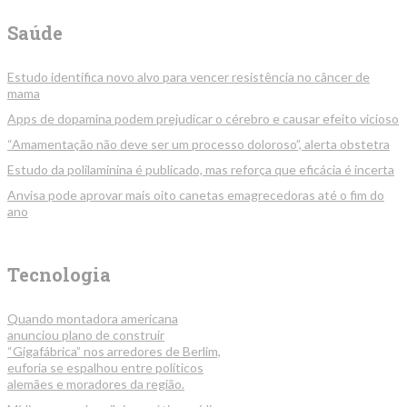
Saúde
Estudo identifica novo alvo para vencer resistência no câncer de
mama
Apps de dopamina podem prejudicar o cérebro e causar efeito vicioso
“Amamentação não deve ser um processo doloroso”, alerta obstetra
Estudo da polilaminina é publicado, mas reforça que eficácia é incerta
Anvisa pode aprovar mais oito canetas emagrecedoras até o fim do
ano
Tecnologia
Quando montadora americana
anunciou plano de construir
“Gigafábrica” nos arredores de Berlim,
euforia se espalhou entre políticos
alemães e moradores da região.