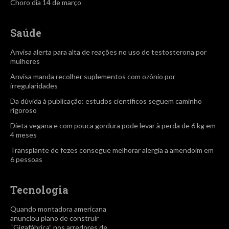
Choro dia 14 de março
Saúde
Anvisa alerta para alta de reações no uso de testosterona por
mulheres
Anvisa manda recolher suplementos com ozônio por
irregularidades
Da dúvida à publicação: estudos científicos seguem caminho
rigoroso
Dieta vegana e com pouca gordura pode levar à perda de 6 kg em
4 meses
Transplante de fezes consegue melhorar alergia a amendoim em
6 pessoas
Tecnologia
Quando montadora americana
anunciou plano de construir
“Gigafábrica” nos arredores de