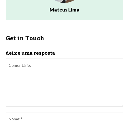
Mateus Lima
Get in Touch
deixe uma resposta
Comentário:
No