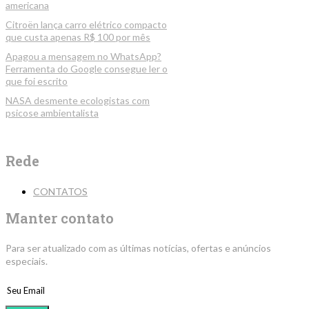
americana
Citroën lança carro elétrico compacto
que custa apenas R$ 100 por mês
Apagou a mensagem no WhatsApp?
Ferramenta do Google consegue ler o
que foi escrito
NASA desmente ecologistas com
psicose ambientalista
Rede
CONTATOS
Manter contato
Para ser atualizado com as últimas notícias, ofertas e anúncios
especiais.