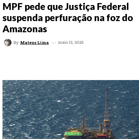
MPF pede que Justiça Federal
suspenda perfuração na foz do
Amazonas
maio 13, 2026
By
Mateus Lima
FACEBOOK
TWITTER
WHATSAPP
EMAI