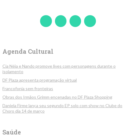
Agenda Cultural
Cia Néia e Nando promove lives com personagens durante o
isolamento
DF Plaza apresenta programação virtual
Francofonia sem fronteiras
Obras dos Irmãos Grimm encenadas no DF Plaza Shopping
Daniela Firme lança seu segundo EP solo com show no Clube do
Choro dia 14 de março
Saúde