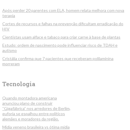
Após perder 20 parentes com ELA, homem relata melhora com nova
terapia
Cortes de recursos e falhas na prevenção dificultam erradicação do
HIV
Cientistas usam alface e tabaco para criar carne à base de plantas
Estudo: ordem de nascimento pode influenciar risco de TDAH e
autismo
Cristália confirma que 7 pacientes que receberam polilaminina
morreram
Tecnologia
Quando montadora americana
anunciou plano de construir
“Gigafábrica” nos arredores de Berlim,
euforia se espalhou entre políticos
alemães e moradores da região.
Mídia veneno brasileira vs ótima mídia