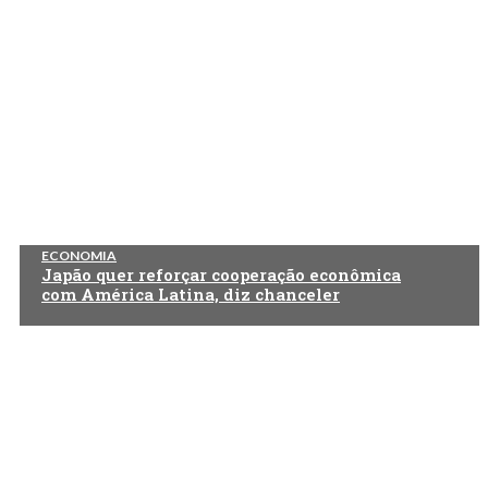
ECONOMIA
Japão quer reforçar cooperação econômica
com América Latina, diz chanceler