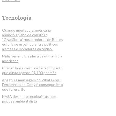
Tecnologia
Quando montadora americana
anunciou plano de construir
“Gigafábrica” nos arredores de Berlim,
euforia se espalhou entre políticos
alemães e moradores da região.
Mídia veneno brasileira vs ótima mídia
americana
Citroën lança carro elétrico compacto
que custa apenas R$ 100 por mês
Apagou a mensagem no WhatsApp?
Ferramenta do Google consegue ler o
que foi escrito
NASA desmente ecologistas com
psicose ambientalista