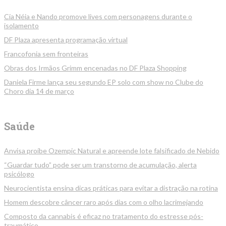
Cia Néia e Nando promove lives com personagens durante o
isolamento
DF Plaza apresenta programação virtual
Francofonia sem fronteiras
Obras dos Irmãos Grimm encenadas no DF Plaza Shopping
Daniela Firme lança seu segundo EP solo com show no Clube do
Choro dia 14 de março
Saúde
Anvisa proíbe Ozempic Natural e apreende lote falsificado de Nebido
“Guardar tudo” pode ser um transtorno de acumulação, alerta
psicólogo
Neurocientista ensina dicas práticas para evitar a distração na rotina
Homem descobre câncer raro após dias com o olho lacrimejando
Composto da cannabis é eficaz no tratamento do estresse pós-
traumático