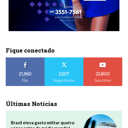
Fique conectado
21,960
2,507
22,800
Fãs
Seguidores
Inscritos
Últimas Notícias
Brasil eleva gasto militar quatro