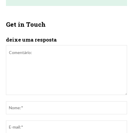
Get in Touch
deixe uma resposta
Comentário:
No
E-
mai