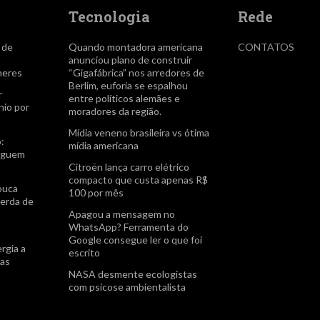
Tecnologia
Rede
a de
Quando montadora americana
CONTATOS
anunciou plano de construir
heres
“Gigafábrica” nos arredores de
Berlim, euforia se espalhou
r
entre políticos alemães e
io por
moradores da região.
Mídia veneno brasileira vs ótima
:
mídia americana
seguem
Citroën lança carro elétrico
compacto que custa apenas R$
ouca
100 por mês
perda de
Apagou a mensagem no
WhatsApp? Ferramenta do
Google consegue ler o que foi
rgia a
escrito
as
NASA desmente ecologistas
com psicose ambientalista