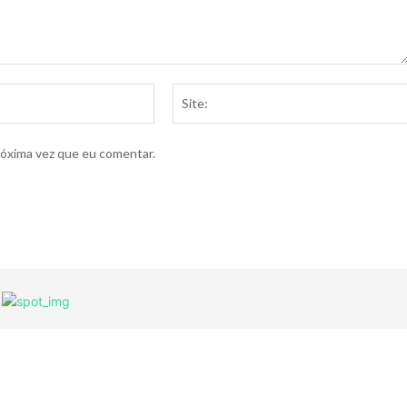
E-
mail:*
róxima vez que eu comentar.