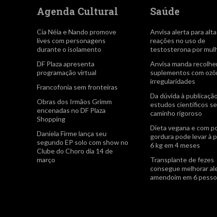
Agenda Cultural
Saúde
Cia Néia e Nando promove
Anvisa alerta para alt
lives com personagens
reações no uso de
durante o isolamento
testosterona por mul
DF Plaza apresenta
Anvisa manda recolhe
programação virtual
suplementos com ozôn
irregularidades
Francofonia sem fronteiras
Da dúvida à publicação
Obras dos Irmãos Grimm
estudos científicos 
encenadas no DF Plaza
caminho rigoroso
Shopping
Dieta vegana e com p
Daniela Firme lança seu
gordura pode levar à 
segundo EP solo com show no
6 kg em 4 meses
Clube do Choro dia 14 de
março
Transplante de fezes
consegue melhorar ale
amendoim em 6 pesso