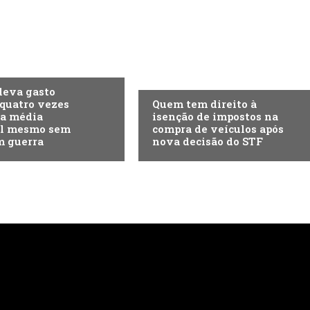
A
ECONOMIA
eleva gasto
 quatro vezes
Quem tem direito à
da média
isenção de impostos na
l mesmo sem
compra de veículos após
m guerra
nova decisão do STF