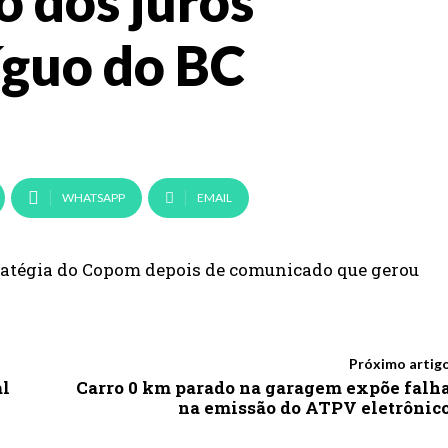
o dos juros
íguo do BC
WHATSAPP
EMAIL
ratégia do Copom depois de comunicado que gerou
Próximo artig
al
Carro 0 km parado na garagem expõe falh
na emissão do ATPV eletrônic