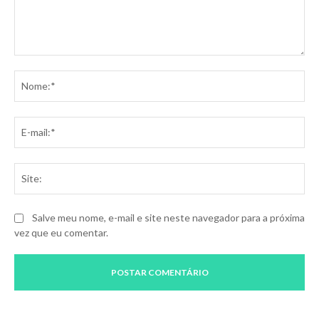
Comentário:
No
E-
mai
Sit
Salve meu nome, e-mail e site neste navegador para a próxima
vez que eu comentar.