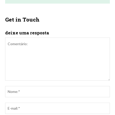
Get in Touch
deixe uma resposta
Comentário:
No
E-
mai