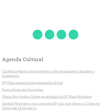
Agenda Cultural
Cia Néia e Nando promove lives com personagens durante o
isolamento
DF Plaza apresenta programação virtual
Francofonia sem fronteiras
Obras dos Irmãos Grimm encenadas no DF Plaza Shopping
Daniela Firme lança seu segundo EP solo com show no Clube do
Choro dia 14 de março