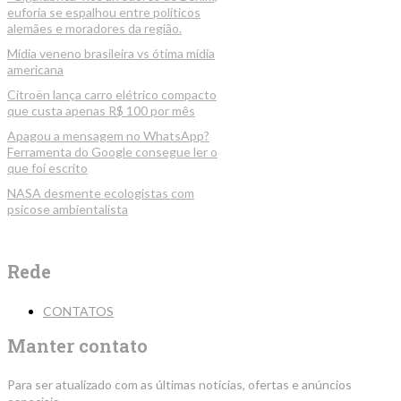
euforia se espalhou entre políticos
alemães e moradores da região.
Mídia veneno brasileira vs ótima mídia
americana
Citroën lança carro elétrico compacto
que custa apenas R$ 100 por mês
Apagou a mensagem no WhatsApp?
Ferramenta do Google consegue ler o
que foi escrito
NASA desmente ecologistas com
psicose ambientalista
Rede
CONTATOS
Manter contato
Para ser atualizado com as últimas notícias, ofertas e anúncios