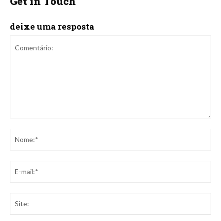
Get in Touch
deixe uma resposta
Comentário:
No
E-
mai
Sit