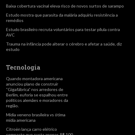
Baixa cobertura vacinal eleva risco de novos surtos de sarampo
Estudo mostra que parasita da malária adquiriu resistência a
remédios
Estudo brasileiro recruta voluntários para testar pílula contra
AVC
Trauma na infância pode alterar o cérebro e afetar a saúde, diz
estudo
Tecnologia
Quando montadora americana
anunciou plano de construir
“Gigafábrica” nos arredores de
Berlim, euforia se espalhou entre
políticos alemães e moradores da
região.
Mídia veneno brasileira vs ótima
mídia americana
Citroën lança carro elétrico
compacto que custa apenas R$ 100