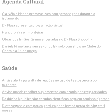
Agenda Cultural
Cia Néia e Nando promove lives com personagens durante o
isolamento
DF Plaza apresenta programação virtual
Francofonia sem fronteiras
Obras dos Irmãos Grimm encenadas no DF Plaza Shopping
Daniela Firme lança seu segundo EP solo com show no Clube do
Choro dia 14 de março
Saúde
Anvisa alerta para alta de reações no uso de testosterona por
mulheres
Anvisa manda recolher suplementos com ozônio por irregularidades
Da dúvida à publicação: estudos científicos seguem caminho rigoroso
Dieta vegana e com pouca gordura pode levar à perda de 6 kg em 4
meses