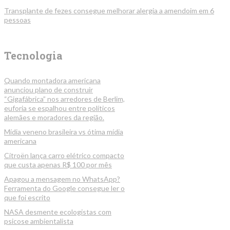
Transplante de fezes consegue melhorar alergia a amendoim em 6
pessoas
Tecnologia
Quando montadora americana
anunciou plano de construir
“Gigafábrica” nos arredores de Berlim,
euforia se espalhou entre políticos
alemães e moradores da região.
Mídia veneno brasileira vs ótima mídia
americana
Citroën lança carro elétrico compacto
que custa apenas R$ 100 por mês
Apagou a mensagem no WhatsApp?
Ferramenta do Google consegue ler o
que foi escrito
NASA desmente ecologistas com
psicose ambientalista