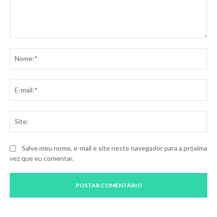
Comentário:
No
E-
mai
Sit
Salve meu nome, e-mail e site neste navegador para a próxima
vez que eu comentar.