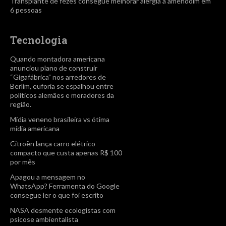
Transplante de fezes consegue melhorar alergia a amendoim em
6 pessoas
Tecnologia
Quando montadora americana
anunciou plano de construir
“Gigafábrica” nos arredores de
Berlim, euforia se espalhou entre
políticos alemães e moradores da
região.
Mídia veneno brasileira vs ótima
mídia americana
Citroën lança carro elétrico
compacto que custa apenas R$ 100
por mês
Apagou a mensagem no
WhatsApp? Ferramenta do Google
consegue ler o que foi escrito
NASA desmente ecologistas com
psicose ambientalista