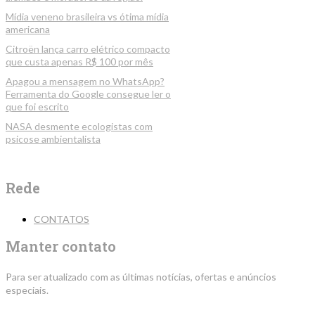
Mídia veneno brasileira vs ótima mídia
americana
Citroën lança carro elétrico compacto
que custa apenas R$ 100 por mês
Apagou a mensagem no WhatsApp?
Ferramenta do Google consegue ler o
que foi escrito
NASA desmente ecologistas com
psicose ambientalista
Rede
CONTATOS
Manter contato
Para ser atualizado com as últimas notícias, ofertas e anúncios
especiais.