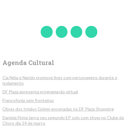
Agenda Cultural
Cia Néia e Nando promove lives com personagens durante o
isolamento
DF Plaza apresenta programação virtual
Francofonia sem fronteiras
Obras dos Irmãos Grimm encenadas no DF Plaza Shopping
Daniela Firme lança seu segundo EP solo com show no Clube do
Choro dia 14 de março