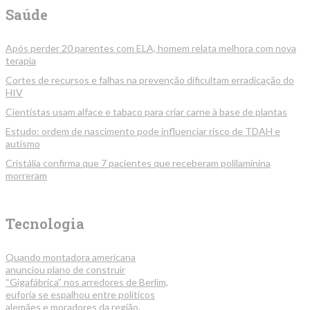
Saúde
Após perder 20 parentes com ELA, homem relata melhora com nova
terapia
Cortes de recursos e falhas na prevenção dificultam erradicação do
HIV
Cientistas usam alface e tabaco para criar carne à base de plantas
Estudo: ordem de nascimento pode influenciar risco de TDAH e
autismo
Cristália confirma que 7 pacientes que receberam polilaminina
morreram
Tecnologia
Quando montadora americana
anunciou plano de construir
“Gigafábrica” nos arredores de Berlim,
euforia se espalhou entre políticos
alemães e moradores da região.