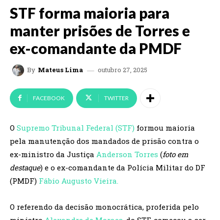
STF forma maioria para
manter prisões de Torres e
ex-comandante da PMDF
outubro 27, 2025
By
Mateus Lima
FACEBOOK
TWITTER
O
Supremo Tribunal Federal (STF)
formou maioria
pela manutenção dos mandados de prisão contra o
ex-ministro da Justiça
Anderson Torres
(
foto em
destaque
) e o ex-comandante da Polícia Militar do DF
(PMDF)
Fábio Augusto Vieira.
O referendo da decisão monocrática, proferida pelo
ministro
Alexandre de Moraes
, do STF, começou a ser