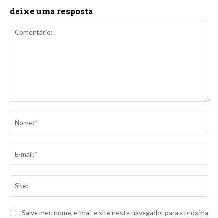
deixe uma resposta
Comentário:
No
E-
mai
Sit
Salve meu nome, e-mail e site neste navegador para a próxima