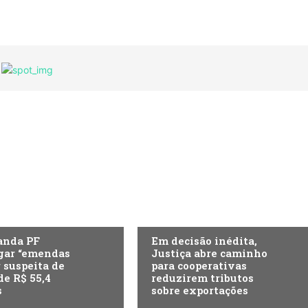
A
ECONOMIA
anda PF
Em decisão inédita,
gar “emendas
Justiça abre caminho
r suspeita de
para cooperativas
de R$ 55,4
reduzirem tributos
s
sobre exportações