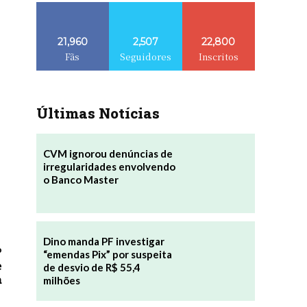
21,960
2,507
22,800
Fãs
Seguidores
Inscritos
Últimas Notícias
CVM ignorou denúncias de
irregularidades envolvendo
o Banco Master
Dino manda PF investigar
o
“emendas Pix” por suspeita
e
de desvio de R$ 55,4
a
milhões