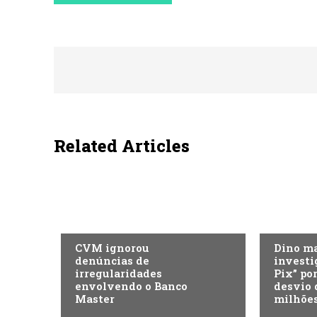
Related Articles
ECONOMIA
ECONOMI
CVM ignorou
Dino m
denúncias de
investi
irregularidades
Pix” po
envolvendo o Banco
desvio 
Master
milhõe