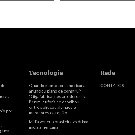
Tecnologia
Rede
a de
Quando montadora americana
CONTATOS
anunciou plano de construir
heres
“Gigafábrica” nos arredores de
Berlim, euforia se espalhou
r
entre políticos alemães e
io por
moradores da região.
Mídia veneno brasileira vs ótima
:
mídia americana
seguem