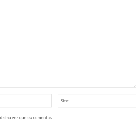
E-
mail:*
róxima vez que eu comentar.