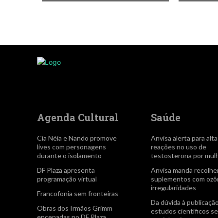
Agenda Cultural
Saúde
Cia Néia e Nando promove
Anvisa alerta para alt
lives com personagens
reações no uso de
durante o isolamento
testosterona por mul
DF Plaza apresenta
Anvisa manda recolhe
programação virtual
suplementos com ozôn
irregularidades
Francofonia sem fronteiras
Da dúvida à publicação
Obras dos Irmãos Grimm
estudos científicos 
encenadas no DF Plaza