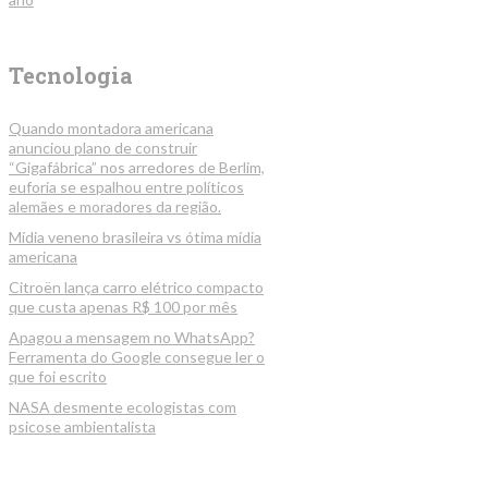
Tecnologia
Quando montadora americana
anunciou plano de construir
“Gigafábrica” nos arredores de Berlim,
euforia se espalhou entre políticos
alemães e moradores da região.
Mídia veneno brasileira vs ótima mídia
americana
Citroën lança carro elétrico compacto
que custa apenas R$ 100 por mês
Apagou a mensagem no WhatsApp?
Ferramenta do Google consegue ler o
que foi escrito
NASA desmente ecologistas com
psicose ambientalista