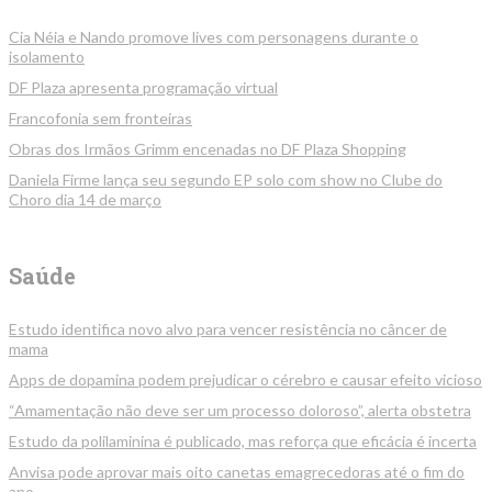
Cia Néia e Nando promove lives com personagens durante o
isolamento
DF Plaza apresenta programação virtual
Francofonia sem fronteiras
Obras dos Irmãos Grimm encenadas no DF Plaza Shopping
Daniela Firme lança seu segundo EP solo com show no Clube do
Choro dia 14 de março
Saúde
Estudo identifica novo alvo para vencer resistência no câncer de
mama
Apps de dopamina podem prejudicar o cérebro e causar efeito vicioso
“Amamentação não deve ser um processo doloroso”, alerta obstetra
Estudo da polilaminina é publicado, mas reforça que eficácia é incerta
Anvisa pode aprovar mais oito canetas emagrecedoras até o fim do
ano