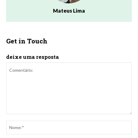
Mateus Lima
Get in Touch
deixe uma resposta
Comentário:
No