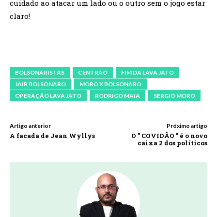
cuidado ao atacar um lado ou o outro sem o jogo estar
claro!
BOLSONARISTAS
CENTRÃO
FIM DA LAVA JATO
JAIR BOLSONARO
MORO X BOLSONARO
OPERAÇÃO LAVA JATO
RODRIGO MAIA
SERGIO MORO
Artigo anterior
Próximo artigo
A facada de Jean Wyllys
O ” COVIDÃO ” é o novo
caixa 2 dos políticos