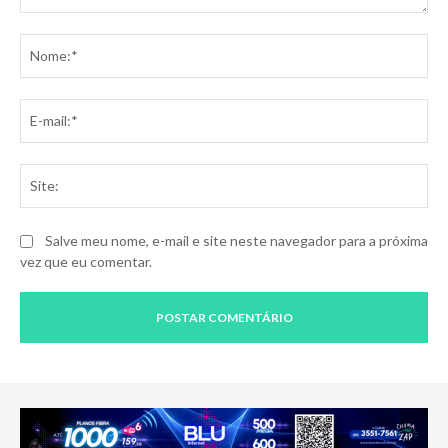
Comentário:
No
E-
mai
Sit
Salve meu nome, e-mail e site neste navegador para a próxima
vez que eu comentar.