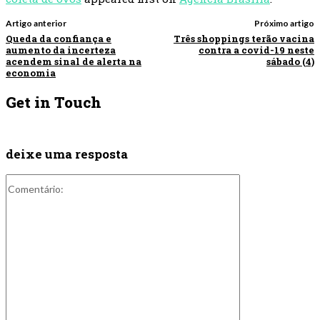
Artigo anterior
Próximo artigo
Queda da confiança e
Três shoppings terão vacina
aumento da incerteza
contra a covid-19 neste
acendem sinal de alerta na
sábado (4)
economia
Get in Touch
deixe uma resposta
Comentário: