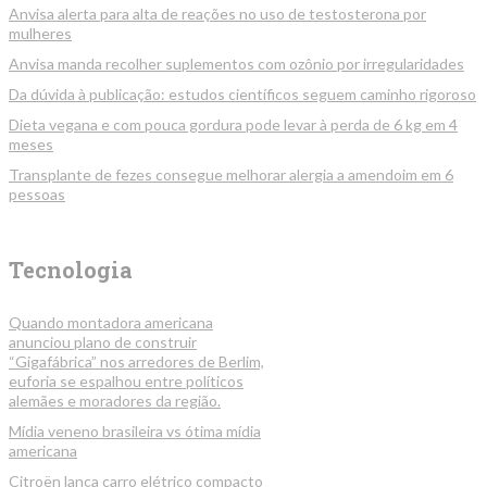
Anvisa alerta para alta de reações no uso de testosterona por
mulheres
Anvisa manda recolher suplementos com ozônio por irregularidades
Da dúvida à publicação: estudos científicos seguem caminho rigoroso
Dieta vegana e com pouca gordura pode levar à perda de 6 kg em 4
meses
Transplante de fezes consegue melhorar alergia a amendoim em 6
pessoas
Tecnologia
Quando montadora americana
anunciou plano de construir
“Gigafábrica” nos arredores de Berlim,
euforia se espalhou entre políticos
alemães e moradores da região.
Mídia veneno brasileira vs ótima mídia
americana
Citroën lança carro elétrico compacto