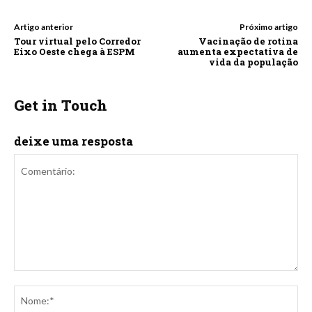
Artigo anterior
Próximo artigo
Tour virtual pelo Corredor
Vacinação de rotina
Eixo Oeste chega à ESPM
aumenta expectativa de
vida da população
Get in Touch
deixe uma resposta
Comentário:
No