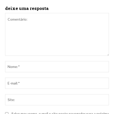
deixe uma resposta
Comentário:
No
E-
mai
Sit
Salve meu nome, e-mail e site neste navegador para a próxima