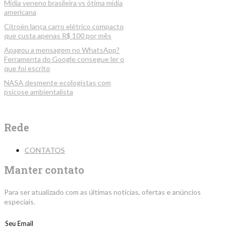
Mídia veneno brasileira vs ótima mídia
americana
Citroën lança carro elétrico compacto
que custa apenas R$ 100 por mês
Apagou a mensagem no WhatsApp?
Ferramenta do Google consegue ler o
que foi escrito
NASA desmente ecologistas com
psicose ambientalista
Rede
CONTATOS
Manter contato
Para ser atualizado com as últimas notícias, ofertas e anúncios
especiais.