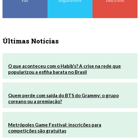
Fãs
Seguidores
Inscritos
Últimas Notícias
O que aconteceu com o Habib’s? A crise na rede que
popularizou a esfiha barata no Brasil
Quem perde com saída do BTS do Grammy: o grupo
coreano ou a premiação?
Metrópoles Game Festival: inscrições para
competições são gratuitas