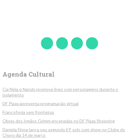
Agenda Cultural
Cia Néia e Nando promove lives com personagens durante o
isolamento
DF Plaza apresenta programação virtual
Francofonia sem fronteiras
Obras dos Irmãos Grimm encenadas no DF Plaza Shopping
Daniela Firme lança seu segundo EP solo com show no Clube do
Choro dia 14 de março