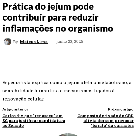
Prática do jejum pode
contribuir para reduzir
inflamações no organismo
junho 22, 2026
By
Mateus Lima
FACEBOOK
TWITTER
WHATSAPP
EMAI
Especialista explica como o jejum afeta o metabolismo, a
sensibilidade à insulina e mecanismos ligados à
renovação celular
Artigo anterior
Próximo artigo
Carlos diz que “renasceu” em
Composto derivado do CBD
SC para justificar candidatura
alivia dor sem provocar
ao Senado
“barato” da cannabis