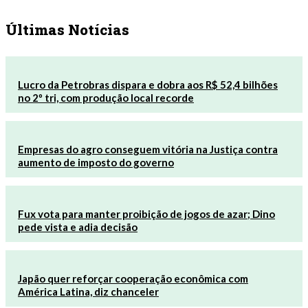
Últimas Notícias
Lucro da Petrobras dispara e dobra aos R$ 52,4 bilhões
no 2º tri, com produção local recorde
Empresas do agro conseguem vitória na Justiça contra
aumento de imposto do governo
Fux vota para manter proibição de jogos de azar; Dino
pede vista e adia decisão
Japão quer reforçar cooperação econômica com
América Latina, diz chanceler