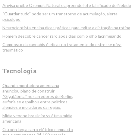
Anvisa proíbe Ozempic Natural e apreende lote falsificado de Nebido
“Guardar tudo” pode ser um transtorno de acumulação, alerta
psicólogo
Neurocientista ensina dicas práticas para evitar a distração na rotina
Homem descobre câncer raro após dias com o olho lacrimejando
Composto da cannabis é eficaz no tratamento do estresse pós-
traumático
Tecnologia
Quando montadora americana
anunciou plano de construir
“Gigafábrica” nos arredores de Berlim,
euforia se espalhou entre políticos
alemães e moradores da região.
Mídia veneno brasileira vs ótima mídia
americana
Citroën lança carro elétrico compacto
que custa apenas R$ 100 por mês