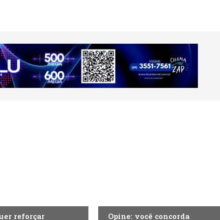
A
ECONOMIA
uer reforçar
Opine: você concorda