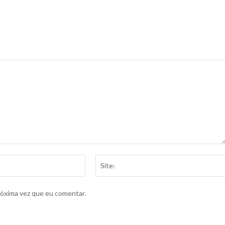
E-
mail:*
róxima vez que eu comentar.