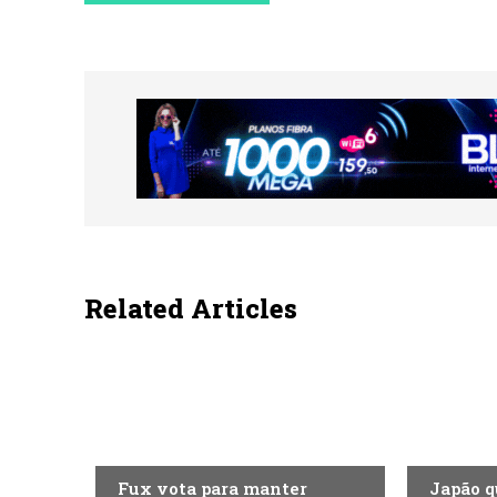
Related Articles
ECONOMIA
ECONOMI
Fux vota para manter
Japão q