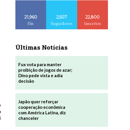
21,960
2,507
22,800
Fãs
Seguidores
Inscritos
Últimas Notícias
Fux vota para manter
proibição de jogos de azar;
Dino pede vista e adia
decisão
Japão quer reforçar
o
cooperação econômica
O
com América Latina, diz
4
chanceler