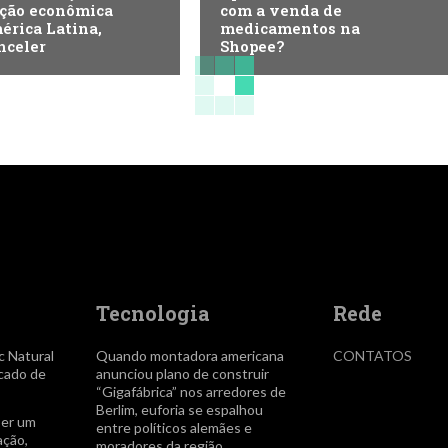
ção econômica
com a venda de
rica Latina,
medicamentos na
nceler
Shopee?
Tecnologia
Rede
c Natural
Quando montadora americana
CONTATOS
icado de
anunciou plano de construir
“Gigafábrica” nos arredores de
Berlim, euforia se espalhou
ser um
entre políticos alemães e
ação,
moradores da região.