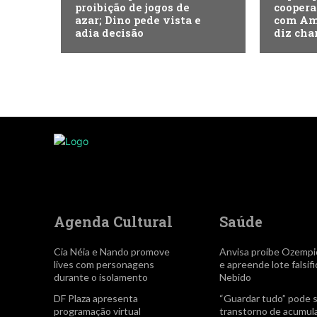
proibição de jogos de
coopera
azar; Dino pede vista e
com Amé
adia decisão
diz cha
Agenda Cultural
Saúde
Cia Néia e Nando promove
Anvisa proíbe Ozempi
lives com personagens
e apreende lote falsif
durante o isolamento
Nebido
DF Plaza apresenta
“Guardar tudo” pode 
programação virtual
transtorno de acumul