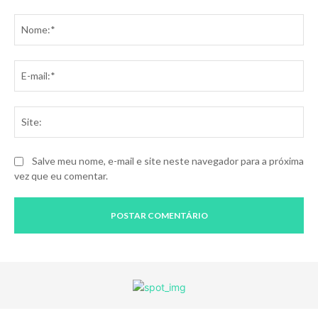
Comentário:
No
E-
mai
Sit
Salve meu nome, e-mail e site neste navegador para a próxima
vez que eu comentar.