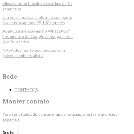
Mídia veneno brasileira vs ótima mídia
americana
Citroën lança carro elétrico compacto
que custa apenas R$ 100 por mês
Apagou a mensagem no WhatsApp?
Ferramenta do Google consegue ler o
que foi escrito
NASA desmente ecologistas com
psicose ambientalista
Rede
CONTATOS
Manter contato
Para ser atualizado com as últimas notícias, ofertas e anúncios
especiais.