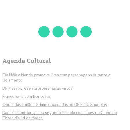
Agenda Cultural
Cia Néia e Nando promove lives com personagens durante o
isolamento
DF Plaza apresenta programação virtual
Francofonia sem fronteiras
Obras dos Irmãos Grimm encenadas no DF Plaza Shopping
Daniela Firme lança seu segundo EP solo com show no Clube do
Choro dia 14 de março