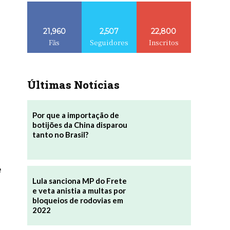
21,960
2,507
22,800
Fãs
Seguidores
Inscritos
Últimas Notícias
Por que a importação de
botijões da China disparou
tanto no Brasil?
e
Lula sanciona MP do Frete
e veta anistia a multas por
bloqueios de rodovias em
2022