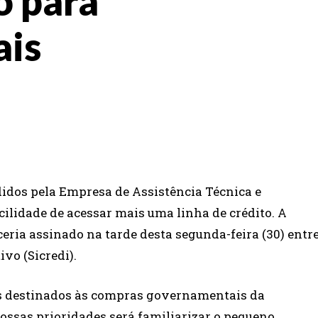
o para
ais
WHATSAPP
EMAIL
ndidos pela Empresa de Assistência Técnica e
cilidade de acessar mais uma linha de crédito. A
eria assinado na tarde desta segunda-feira (30) entr
vo (Sicredi).
es destinados às compras governamentais da
nossas prioridades será familiarizar o pequeno