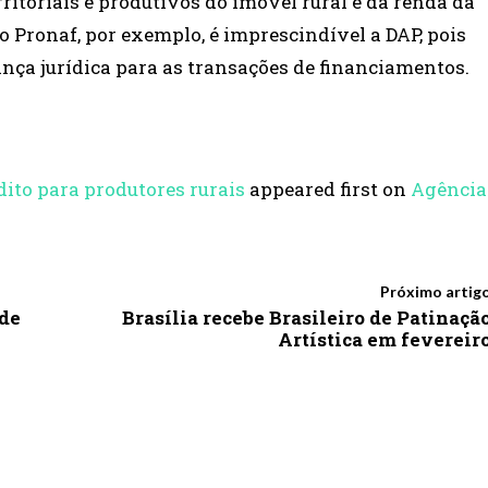
ritoriais e produtivos do imóvel rural e da renda da
o Pronaf, por exemplo, é imprescindível a DAP, pois
ça jurídica para as transações de financiamentos.
dito para produtores rurais
appeared first on
Agência
Próximo artig
 de
Brasília recebe Brasileiro de Patinaçã
Artística em fevereir