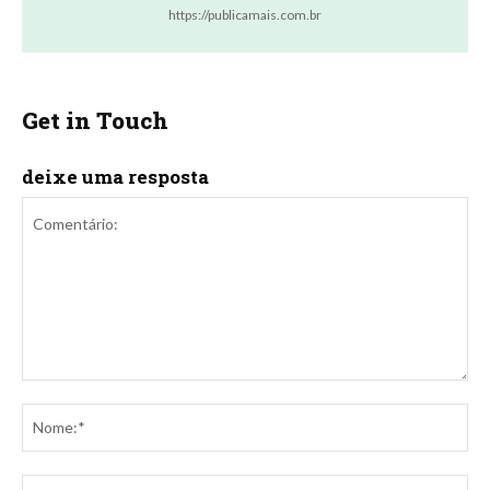
https://publicamais.com.br
Get in Touch
deixe uma resposta
Comentário:
No
E-