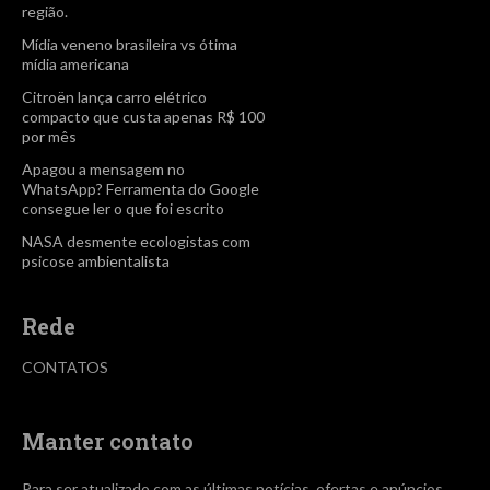
região.
Mídia veneno brasileira vs ótima
mídia americana
Citroën lança carro elétrico
compacto que custa apenas R$ 100
por mês
Apagou a mensagem no
WhatsApp? Ferramenta do Google
consegue ler o que foi escrito
NASA desmente ecologistas com
psicose ambientalista
Rede
CONTATOS
Manter contato
Para ser atualizado com as últimas notícias, ofertas e anúncios