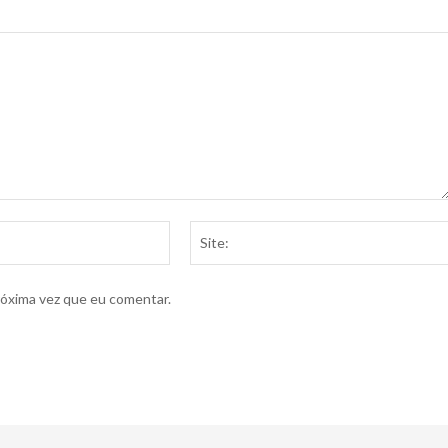
E-
mail:*
róxima vez que eu comentar.