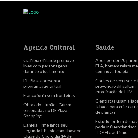
Agenda Cultural
Saúde
Cia Néia e Nando promove
Após perder 20 paren
lives com personagens
ELA, homem relata me
durante o isolamento
com nova terapia
DF Plaza apresenta
Cortes de recursos e 
programação virtual
prevenção dificultam
erradicação do HIV
Francofonia sem fronteiras
Cientistas usam alfac
Obras dos Irmãos Grimm
tabaco para criar carn
encenadas no DF Plaza
de plantas
Shopping
Estudo: ordem de na
Daniela Firme lança seu
pode influenciar risco
segundo EP solo com show no
TDAH e autismo
Clube do Choro dia 14 de