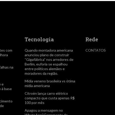
Tecnologia
Rede
tes com
Quando montadora americana
CONTATOS
lhora
anunciou plano de construir
“Gigafábrica” nos arredores de
Berlim, euforia se espalhou
falhas na
entre políticos alemães e
moradores da região.
Mídia veneno brasileira vs ótima
e e
mídia americana
e à base
Citroën lança carro elétrico
compacto que custa apenas R$
scimento
100 por mês
 de
Apagou a mensagem no
WhatsApp? Ferramenta do