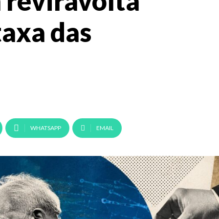
 reviravolta
taxa das
WHATSAPP
EMAIL