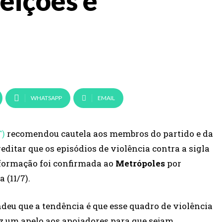
leições e
WHATSAPP
EMAIL
T)
recomendou cautela aos membros do partido e da
editar que os episódios de violência contra a sigla
formação foi confirmada ao
Metrópoles
por
 (11/7).
ndeu que a tendência é que esse quadro de violência
ez um apelo aos apoiadores para que sejam