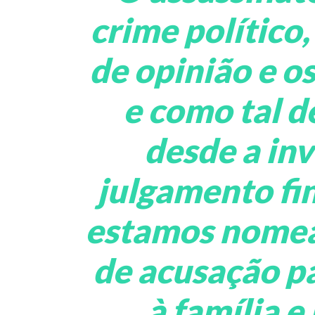
crime político,
de opinião e o
e como tal d
desde a inv
julgamento fin
estamos nomea
de acusação p
à família e