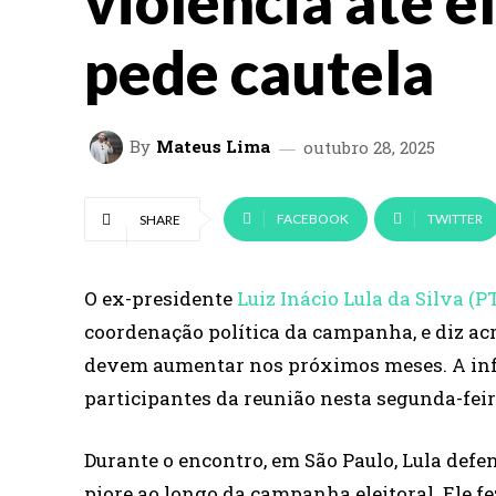
violência até e
pede cautela
By
Mateus Lima
outubro 28, 2025
FACEBOOK
TWITTER
SHARE
O ex-presidente
Luiz Inácio Lula da Silva (P
coordenação política da campanha, e diz acr
devem aumentar nos próximos meses. A in
participantes da reunião nesta segunda-feira
Durante o encontro, em São Paulo, Lula defe
piore ao longo da campanha eleitoral. Ele f