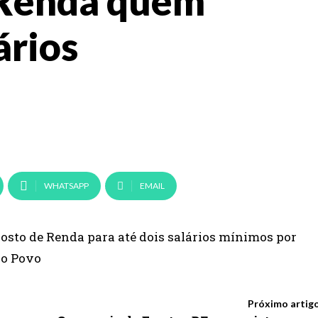
 Renda quem
ários
WHATSAPP
EMAIL
posto de Renda para até dois salários mínimos por
do Povo
Próximo artig