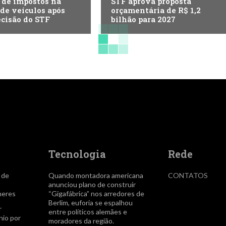
 de impostos na
STF aprova proposta
de veículos após
orçamentária de R$ 1,2
cisão do STF
bilhão para 2027
Tecnologia
Rede
a de
Quando montadora americana
CONTATOS
anunciou plano de construir
heres
“Gigafábrica” nos arredores de
Berlim, euforia se espalhou
r
entre políticos alemães e
io por
moradores da região.