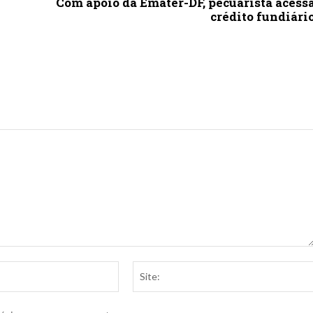
Com apoio da Emater-DF, pecuarista acess
crédito fundiári
E-
mail:*