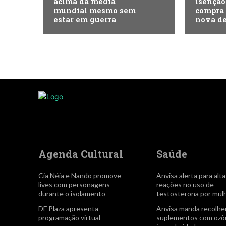
acima da média
isenção
mundial mesmo sem
compra 
estar em guerra
nova de
Agenda Cultural
Saúde
Cia Néia e Nando promove
Anvisa alerta para alt
lives com personagens
reações no uso de
durante o isolamento
testosterona por mul
DF Plaza apresenta
Anvisa manda recolhe
programação virtual
suplementos com ozôn