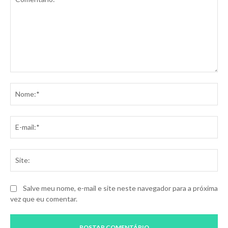
Comentário:
No
E-
mai
Sit
Salve meu nome, e-mail e site neste navegador para a próxima
vez que eu comentar.