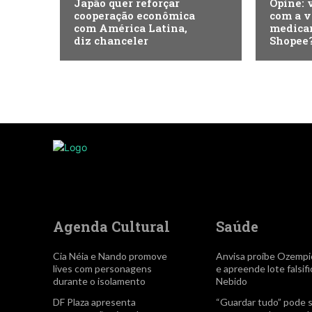
Japão quer reforçar
Opine: 
cooperação econômica
com a v
com América Latina,
medica
diz chanceler
Shopee
Agenda Cultural
Saúde
Cia Néia e Nando promove
Anvisa proíbe Ozempi
lives com personagens
e apreende lote falsif
durante o isolamento
Nebido
DF Plaza apresenta
“Guardar tudo” pode 