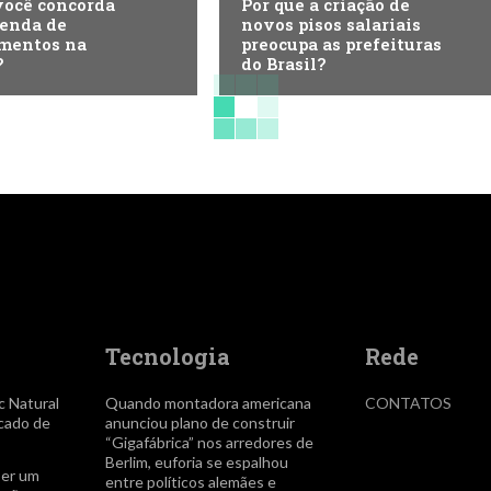
você concorda
Por que a criação de
enda de
novos pisos salariais
mentos na
preocupa as prefeituras
?
do Brasil?
Tecnologia
Rede
c Natural
Quando montadora americana
CONTATOS
icado de
anunciou plano de construir
“Gigafábrica” nos arredores de
Berlim, euforia se espalhou
ser um
entre políticos alemães e