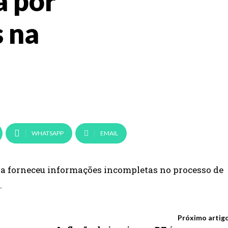
a por
s na
WHATSAPP
EMAIL
ura forneceu informações incompletas no processo de
.
Próximo artig