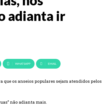
ias, nos
o adianta ir
WHATSAPP
EMAIL
ra que os anseios populares sejam atendidos pelos
ruas” não adianta mais.