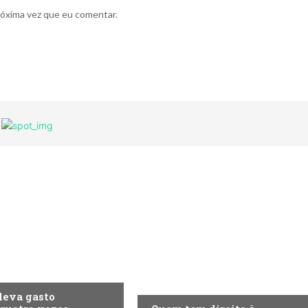
róxima vez que eu comentar.
A
ECONOMIA
eleva gasto