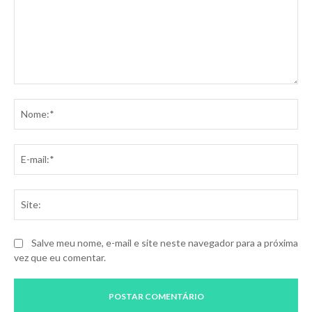
Comentário:
No
E-
mai
Sit
Salve meu nome, e-mail e site neste navegador para a próxima
vez que eu comentar.