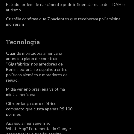
Estudo: ordem de nascimento pode influenciar risco de TDAH e
autismo
Cristália confirma que 7 pacientes que receberam polilaminina
morreram
Tecnologia
Quando montadora americana
anunciou plano de construir
“Gigafábrica” nos arredores de
Berlim, euforia se espalhou entre
políticos alemães e moradores da
região.
Mídia veneno brasileira vs ótima
mídia americana
Citroën lança carro elétrico
compacto que custa apenas R$ 100
por mês
Apagou a mensagem no
WhatsApp? Ferramenta do Google
consegue ler o que foi escrito