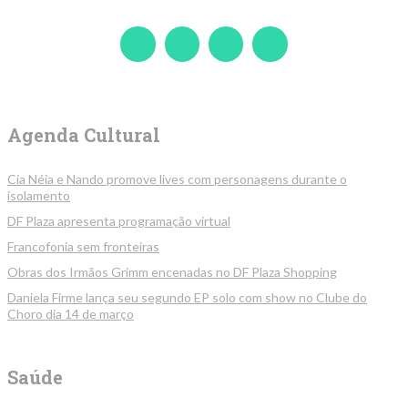
Agenda Cultural
Cia Néia e Nando promove lives com personagens durante o
isolamento
DF Plaza apresenta programação virtual
Francofonia sem fronteiras
Obras dos Irmãos Grimm encenadas no DF Plaza Shopping
Daniela Firme lança seu segundo EP solo com show no Clube do
Choro dia 14 de março
Saúde