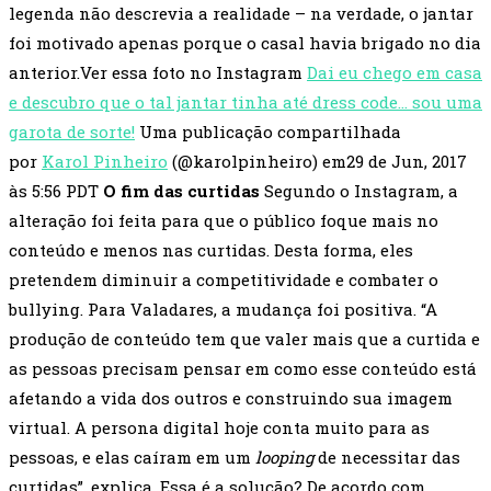
legenda não descrevia a realidade – na verdade, o jantar
foi motivado apenas porque o casal havia brigado no dia
anterior.Ver essa foto no Instagram
Dai eu chego em casa
e descubro que o tal jantar tinha até dress code… sou uma
garota de sorte!
Uma publicação compartilhada
por
Karol Pinheiro
(@karolpinheiro) em29 de Jun, 2017
às 5:56 PDT
O fim das curtidas
Segundo o Instagram, a
alteração foi feita para que o público foque mais no
conteúdo e menos nas curtidas. Desta forma, eles
pretendem diminuir a competitividade e combater o
bullying. Para Valadares, a mudança foi positiva. “A
produção de conteúdo tem que valer mais que a curtida e
as pessoas precisam pensar em como esse conteúdo está
afetando a vida dos outros e construindo sua imagem
virtual. A persona digital hoje conta muito para as
pessoas, e elas caíram em um
looping
de necessitar das
curtidas”, explica. Essa é a solução? De acordo com