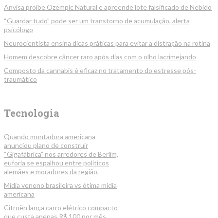
Anvisa proíbe Ozempic Natural e apreende lote falsificado de Nebido
“Guardar tudo” pode ser um transtorno de acumulação, alerta
psicólogo
Neurocientista ensina dicas práticas para evitar a distração na rotina
Homem descobre câncer raro após dias com o olho lacrimejando
Composto da cannabis é eficaz no tratamento do estresse pós-
traumático
Tecnologia
Quando montadora americana
anunciou plano de construir
“Gigafábrica” nos arredores de Berlim,
euforia se espalhou entre políticos
alemães e moradores da região.
Mídia veneno brasileira vs ótima mídia
americana
Citroën lança carro elétrico compacto
que custa apenas R$ 100 por mês