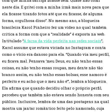
com que minha barriga ficasse bem. Quase não comi
neste dia. E gritei com a minha irmã mais nova para que
ela ficasse tirando fotos até que eu ficasse, de alguma
forma, orgulhosa disso”. No mesmo ano, a blogueira
brasileira Karol Pinheiro fez um vídeo no qual também
critica a forma com que a “realidade” é exposta na web.
Intitulado “
A farsa da vida perfeita nas redes sociais
”,
Karol assume que estava viciada no Instagram e conta
como o vício era danoso para ela. “Quando via meu perfil,
eu ficava mal. Pensava ‘meu Deus, eu não tenho essas
coisas, eu não tenho essas roupas, meu dente não tão
branco assim, eu não tenho essas bolsas; esse namoro é
perfeito e eu acho que o meu não é’”, lembra a blogueira.
Ela afirma que quando decidiu olhar o próprio perfil,
percebeu que também não estava sendo honesta com seu
público. Inclusive, lembra de uma das postagens na qual
mostra um jantar romântico feito pelo namorado, cuja