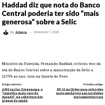
Haddad diz que nota do Banco
Central poderia ter sido “mais
generosa” sobre a Selic
fevereiro 7, 2023
By
Admin
FACEBOOK
TWITTER
WHATSAPP
EMAI
Ministro da Fazenda, Fernando Haddad, criticou teor da
ata do Banco Central sobre a manutenção da Selic a
13,75% ao ano. Leia na Gazeta do Povo.
Artigo anterior
Próximo artigo
ANS inclui Zolgensma, o
R$ 10 milhões para refeições
“remédio mais caro do
mais saudáveis nas unidades
mundo”, na cobertura dos
socioassistenciais
planos de saúde