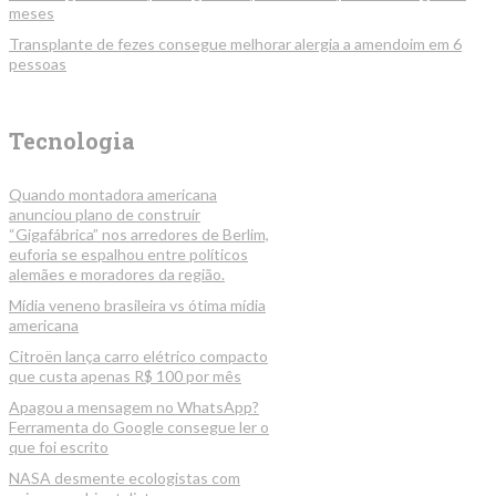
meses
Transplante de fezes consegue melhorar alergia a amendoim em 6
pessoas
Tecnologia
Quando montadora americana
anunciou plano de construir
“Gigafábrica” nos arredores de Berlim,
euforia se espalhou entre políticos
alemães e moradores da região.
Mídia veneno brasileira vs ótima mídia
americana
Citroën lança carro elétrico compacto
que custa apenas R$ 100 por mês
Apagou a mensagem no WhatsApp?
Ferramenta do Google consegue ler o
que foi escrito
NASA desmente ecologistas com