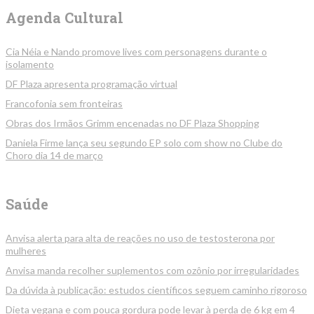
Agenda Cultural
Cia Néia e Nando promove lives com personagens durante o
isolamento
DF Plaza apresenta programação virtual
Francofonia sem fronteiras
Obras dos Irmãos Grimm encenadas no DF Plaza Shopping
Daniela Firme lança seu segundo EP solo com show no Clube do
Choro dia 14 de março
Saúde
Anvisa alerta para alta de reações no uso de testosterona por
mulheres
Anvisa manda recolher suplementos com ozônio por irregularidades
Da dúvida à publicação: estudos científicos seguem caminho rigoroso
Dieta vegana e com pouca gordura pode levar à perda de 6 kg em 4