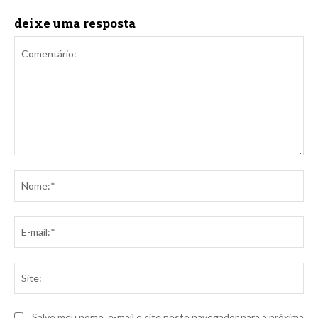
deixe uma resposta
Comentário:
No
E-
mai
Sit
Salve meu nome, e-mail e site neste navegador para a próxima