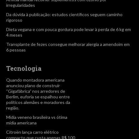
irregularidades
Da dúvida à publicação: estudos científicos seguem caminho
rigoroso
Dieta vegana e com pouca gordura pode levar à perda de 6 kg em
4 meses
Transplante de fezes consegue melhorar alergia a amendoim em
6 pessoas
Tecnologia
Quando montadora americana
anunciou plano de construir
“Gigafábrica” nos arredores de
Berlim, euforia se espalhou entre
políticos alemães e moradores da
região.
Mídia veneno brasileira vs ótima
mídia americana
Citroën lança carro elétrico
compacto que custa apenas R$ 100