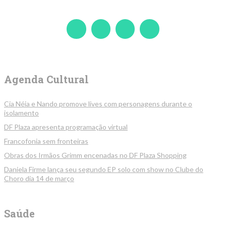
Agenda Cultural
Cia Néia e Nando promove lives com personagens durante o
isolamento
DF Plaza apresenta programação virtual
Francofonia sem fronteiras
Obras dos Irmãos Grimm encenadas no DF Plaza Shopping
Daniela Firme lança seu segundo EP solo com show no Clube do
Choro dia 14 de março
Saúde