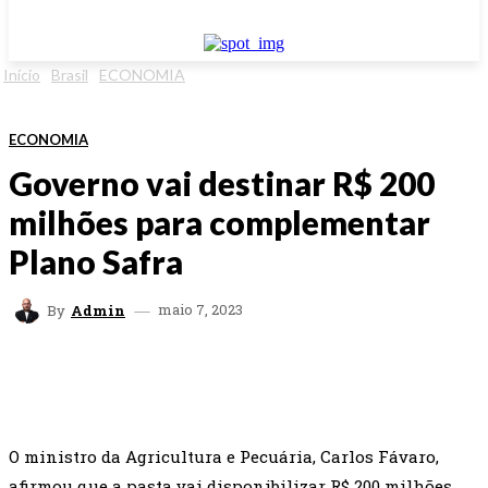
Início
Brasil
ECONOMIA
ECONOMIA
Governo vai destinar R$ 200
milhões para complementar
Plano Safra
maio 7, 2023
By
Admin
FACEBOOK
TWITTER
WHATSAPP
EMAI
O ministro da Agricultura e Pecuária, Carlos Fávaro,
afirmou que a pasta vai disponibilizar R$ 200 milhões