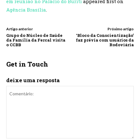
em reunião no Palácio do Buriti
appeared first on
Agência Brasília
.
Artigo anterior
Próximo artigo
Grupo do Núcleo de Saúde
‘Bloco da Conscientização’
da Família da Fercal visita
faz prévia com usuários da
o CCBB
Rodoviária
Get in Touch
deixe uma resposta