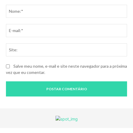
Comentário:
No
E-
mai
Sit
Salve meu nome, e-mail e site neste navegador para a próxima
vez que eu comentar.