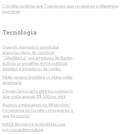
Cristália confirma que 7 pacientes que receberam polilaminina
morreram
Tecnologia
Quando montadora americana
anunciou plano de construir
“Gigafábrica” nos arredores de Berlim,
euforia se espalhou entre políticos
alemães e moradores da região.
Mídia veneno brasileira vs ótima mídia
americana
Citroën lança carro elétrico compacto
que custa apenas R$ 100 por mês
Apagou a mensagem no WhatsApp?
Ferramenta do Google consegue ler o
que foi escrito
NASA desmente ecologistas com
psicose ambientalista