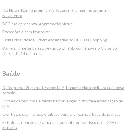
Cia Néia e Nando promove lives com personagens durante o
isolamento
DF Plaza apresenta programação virtual
Francofonia sem fronteiras
Obras dos Irmãos Grimm encenadas no DF Plaza Shopping
Daniela Firme lança seu segundo EP solo com show no Clube do
Choro dia 14 de março
Saúde
Após perder 20 parentes com ELA, homem relata melhora com nova
terapia
Cortes de recursos e falhas na prevenção dificultam erradicação do
HIV
Cientistas usam alface e tabaco para criar carne à base de plantas
Estudo: ordem de nascimento pode influenciar risco de TDAH e
autismo