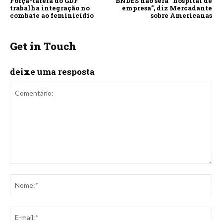
Força-tarefa do GDF
BNDES não será “hospital de
trabalha integração no
empresa”, diz Mercadante
combate ao feminicídio
sobre Americanas
Get in Touch
deixe uma resposta
Comentário:
No
E-
mai