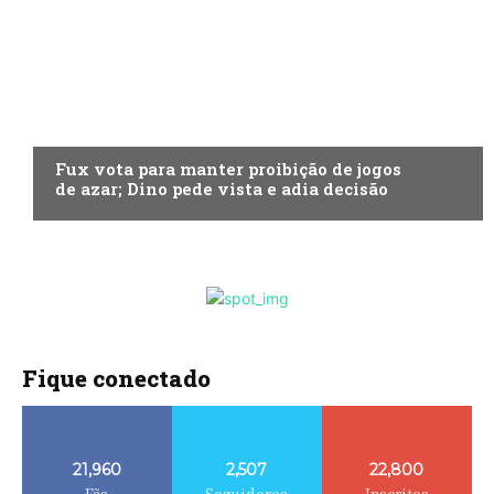
ECONOMIA
Fux vota para manter proibição de jogos
de azar; Dino pede vista e adia decisão
Fique conectado
21,960
2,507
22,800
Fãs
Seguidores
Inscritos