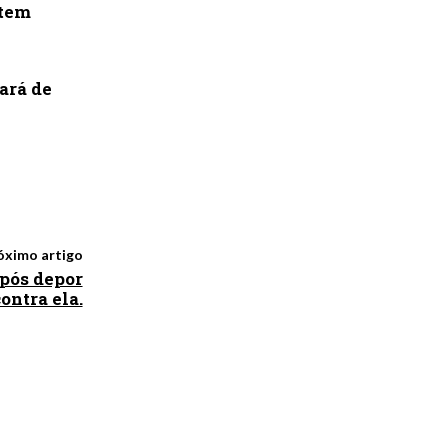
 tem
ará de
óximo artigo
após depor
ontra ela.