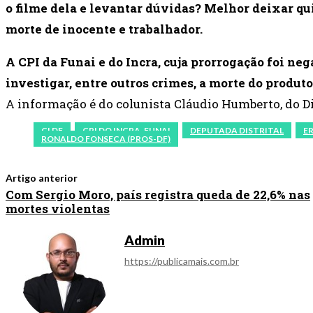
o filme dela e levantar dúvidas? Melhor deixar 
morte de inocente e trabalhador.
A CPI da Funai e do Incra, cuja prorrogação foi ne
investigar, entre outros crimes, a morte do produto
A informação é do colunista Cláudio Humberto, do Di
CLDF
CPI DO INCRA-FUNAI
DEPUTADA DISTRITAL
E
RONALDO FONSECA (PROS-DF)
Artigo anterior
Com Sergio Moro, país registra queda de 22,6% nas
mortes violentas
Admin
https://publicamais.com.br