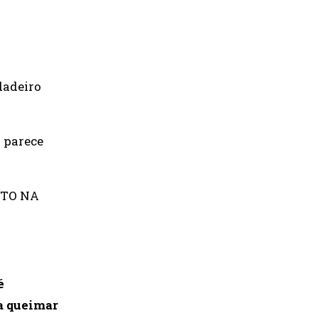
dadeiro
o parece
NTO NA
é
ra queimar