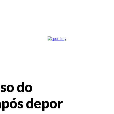
aso do
após depor