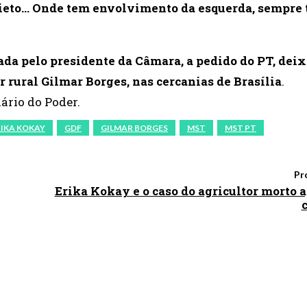
quieto… Onde tem envolvimento da esquerda, sempre
gada pelo presidente da Câmara, a pedido do PT, deix
r rural Gilmar Borges, nas cercanias de Brasília
.
ário do Poder.
RIKA KOKAY
GDF
GILMAR BORGES
MST
MST PT
Pr
Erika Kokay e o caso do agricultor morto 
c