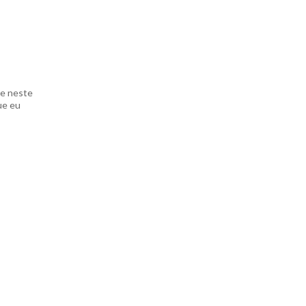
te neste
ue eu