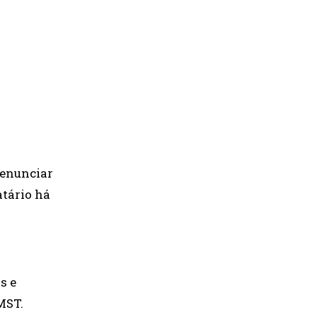
denunciar
atário há
s e
MST.