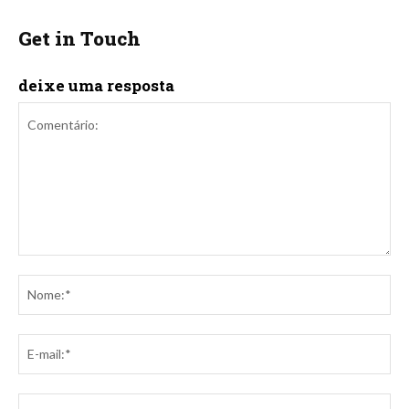
Get in Touch
deixe uma resposta
Comentário:
No
E-
mai
Sit