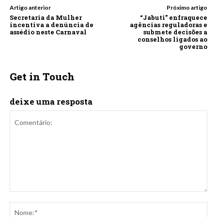
Artigo anterior
Próximo artigo
Secretaria da Mulher
“Jabuti” enfraquece
incentiva a denúncia de
agências reguladoras e
assédio neste Carnaval
submete decisões a
conselhos ligados ao
governo
Get in Touch
deixe uma resposta
Comentário:
No