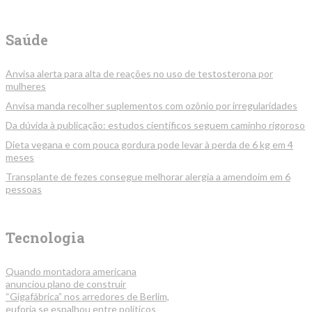
Saúde
Anvisa alerta para alta de reações no uso de testosterona por
mulheres
Anvisa manda recolher suplementos com ozônio por irregularidades
Da dúvida à publicação: estudos científicos seguem caminho rigoroso
Dieta vegana e com pouca gordura pode levar à perda de 6 kg em 4
meses
Transplante de fezes consegue melhorar alergia a amendoim em 6
pessoas
Tecnologia
Quando montadora americana
anunciou plano de construir
“Gigafábrica” nos arredores de Berlim,
euforia se espalhou entre políticos