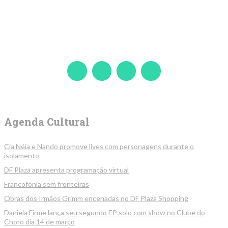
Agenda Cultural
Cia Néia e Nando promove lives com personagens durante o
isolamento
DF Plaza apresenta programação virtual
Francofonia sem fronteiras
Obras dos Irmãos Grimm encenadas no DF Plaza Shopping
Daniela Firme lança seu segundo EP solo com show no Clube do
Choro dia 14 de março