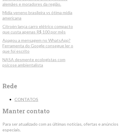
alemães e moradores da região.
Mídia veneno brasileira vs ótima mídia
americana
Citroën lança carro elétrico compacto
que custa apenas R$ 100 por mês
Apagou a mensagem no WhatsApp?
Ferramenta do Google consegue ler o
que foi escrito
NASA desmente ecologistas com
psicose ambientalista
Rede
CONTATOS
Manter contato
Para ser atualizado com as últimas notícias, ofertas e anúncios
especiais.